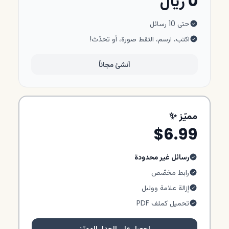
0 ريال
حتى 10 رسائل
اكتب، ارسم، التقط صورة، أو تحدّث!
أنشئ مجاناً
مميّز ✨
$6.99
رسائل غير محدودة
رابط مخصّص
إزالة علامة وولبل
تحميل كملف PDF
احصل على الجدار المميّز