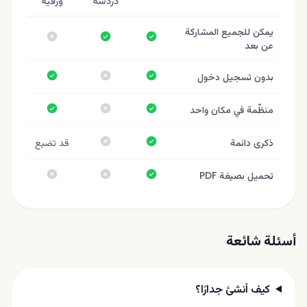
دردشة
ورقيّة
يمكن للجميع المشاركة
نعم
نعم
لا
عن بعد
نعم
لا
نعم
بدون تسجيل دخول
نعم
لا
نعم
منظّمة في مكان واحد
نعم
لا
ذكرى دائمة
قد تضيع
نعم
لا
لا
تحميل بصيغة PDF
أسئلة شائعة
كيف أنشئ جدارًا؟