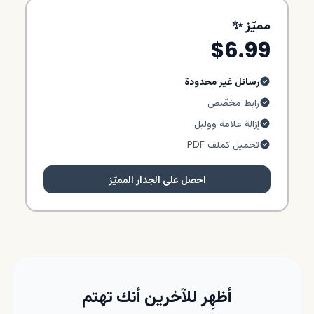
مميّز ✨
$6.99
رسائل غير محدودة
رابط مخصّص
إزالة علامة وولبل
تحميل كملف PDF
احصل على الجدار المميّز
أظهِر للآخرين أنك تهتم