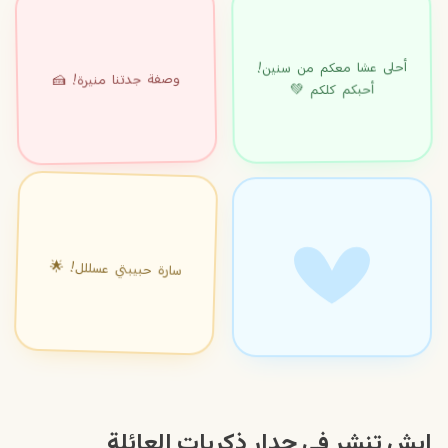
أحلى عشا معكم من سنين!
وصفة جدتنا منيرة! 🍰
أحبكم كلكم 💚
سارة حبيبتي عسللل! 🌟
إيش تنشر في جدار ذكريات العائلة