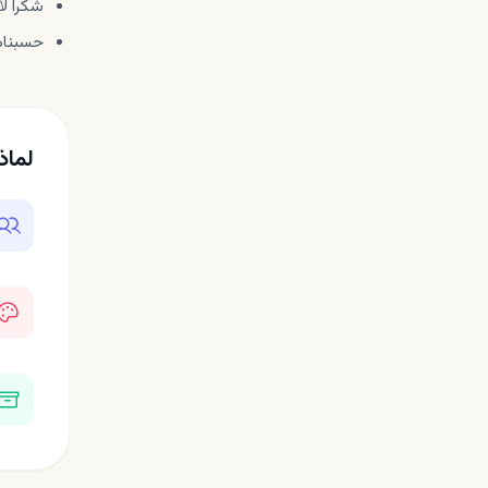
شكراً ل
حسبناه
لماذ