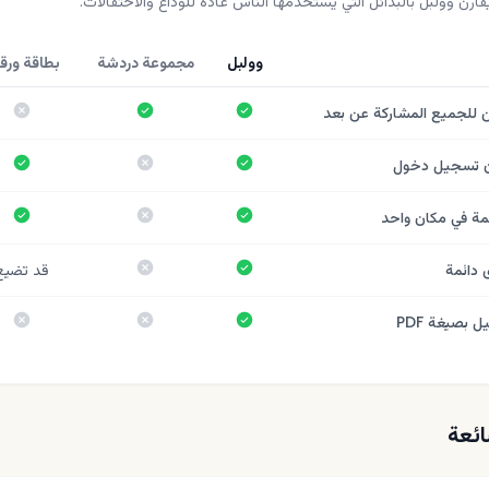
ارن وولبل بالبدائل التي يستخدمها الناس عادةً للوداع والاحتفالات.
وولبل
مجموعة دردشة
بطاقة ورقي
نعم
نعم
لا
 للجميع المشاركة عن بعد
نعم
لا
نع
 تسجيل دخول
نعم
لا
نع
مة في مكان واحد
نعم
لا
 دائمة
قد تضيع
نعم
لا
لا
 بصيغة PDF
ائعة