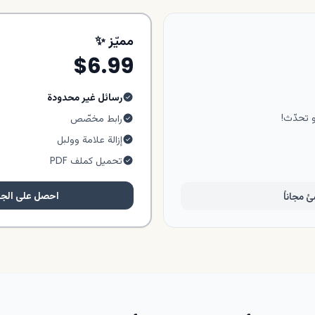
مميّز ✨
$6.99
رسائل غير محدودة
و تحدّث!
رابط مخصّص
إزالة علامة وولبل
تحميل كملف PDF
احصل على الجدا
 مجاناً