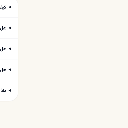
كيف 
هل 
هل ي
هل 
ماذا