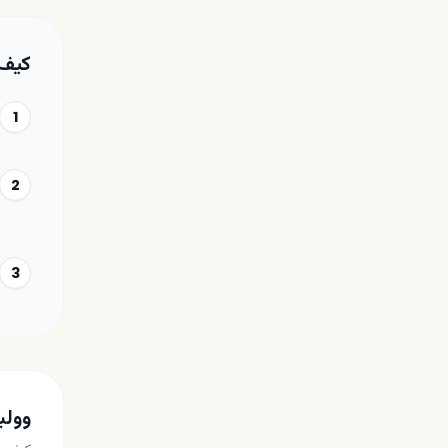
كيف 
1
2
3
وولب