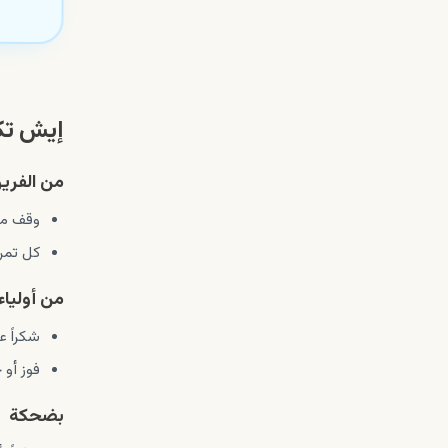
إيش تك
من الفري
وقف معن
كل تمري
من أولياء 
شكراً ع
فوز أو 
بضحكة