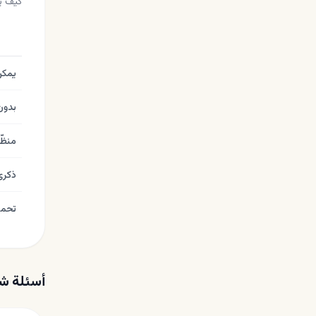
كيف يق
يمكن
بدون
منظّ
ذكرى
تحميل
أسئلة ش